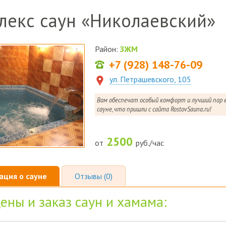
лекс саун «Николаевский»
Район:
ЗЖМ
+7 (928) 148-76-09
ул. Петрашевского, 105
Вам обеспечат особый комфорт и лучший пар в 
сауне, что пришли с сайта RostovSauna.ru!
2500
от
руб./час
ция о сауне
Отзывы (0)
ены и заказ саун и хамама: