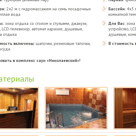
зи:
2х2 м с гидромассажем на семь посадочных
Бассейн:
4х3 
теплая вода
комнатной те
с:
зона отдыха со столом и стульями, джакузи,
Для Вас:
зона 
, LCD-телевизор, автомат караоке, душевые,
устройство, LC
а отдыха
душевые, ком
имость включены:
шапочки, резиновые тапочки,
В стоимость 
осуда.
вать в комплекс саун «Николаевский»!
атериалы