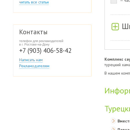
— час
читать все статьи
Шв
Контакты
телефон для рекламодателей
в г. Ростове-на-Дону
+7 (903) 406-58-42
Комплекс са
Написать нам
турецкий хам
Рекламодателям
В нашем компл
Информ
Турецк
Вмест
Парна