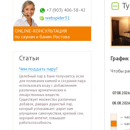
Ту
+7 (903) 406-58-42
webspider31
ONLINE-КОНСУЛЬТАЦИЯ
по саунам и баням Ростова
Статьи
График
Чем поддать пару?
Чтобы рас
Целебный пар в бане получается, если
для поливания камней и создания пара
использовать воду с добавлением
различных ароматических и
07.08.2026
лекарственных веществ.
Существует множество различных
08.08.2026
добавок, дающих душистый пар,
который успокаивает, дарит нам
улучшение самочувствия, крепкий сон,
— час
хороший аппетит, повышает
работоспособность.
— час