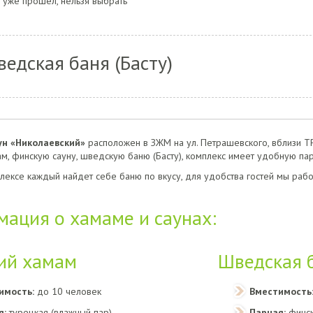
 уже прошел, нельзя выбрать
едская баня (Басту)
ун «Николаевский»
расположен в ЗЖМ на ул. Петрашевского, вблизи ТР
ам, финскую сауну, шведскую баню (Басту), комплекс имеет удобную п
ексе каждый найдет себе баню по вкусу, для удобства гостей мы рабо
ация о хамаме и саунах:
ий хамам
Шведская б
имость:
до 10 человек
Вместимость
я:
турецкая (влажный пар)
Парная:
финск