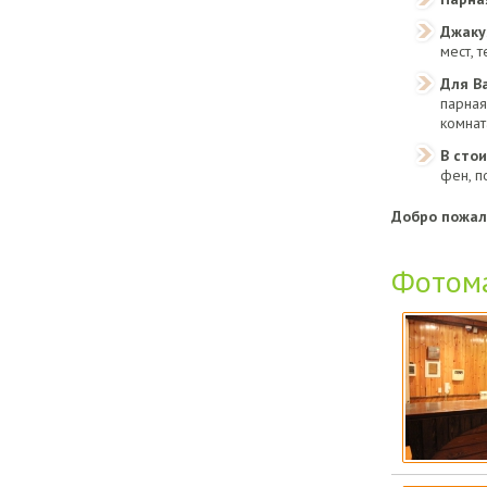
Джаку
мест, 
Для Ва
парная
комнат
В сто
фен, п
Добро пожало
Фотом